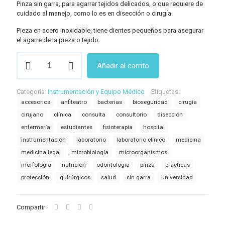
Pinza sin garra, para agarrar tejidos delicados, o que requiere de
cuidado al manejo, como lo es en disección o cirugía.
Pieza en acero inoxidable, tiene dientes pequeños para asegurar
el agarre de la pieza o tejido.
Pinza
Añadir al carrito
de
Disección
(sin
Categoría:
Instrumentación y Equipo Médico
Etiquetas:
garra)
accesorios
anfiteatro
bacterias
bioseguridad
cirugía
cantidad
cirujano
clínica
consulta
consultorio
disección
enfermería
estudiantes
fisioterapia
hospital
instrumentación
laboratorio
laboratorio clínico
medicina
medicina legal
microbiología
microorganismos
morfología
nutrición
odontología
pinza
prácticas
protección
quirúrgicos
salud
sin garra
universidad
Compartir