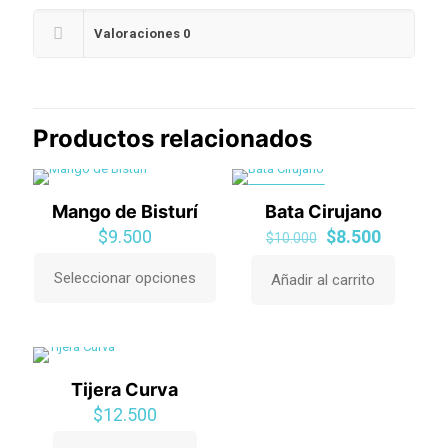
Valoraciones
0
Productos relacionados
EN OFERTA
Mango de Bisturí
Bata Cirujano
El
El
$
9.500
$
8.500
$
10.000
precio
precio
original
actual
Seleccionar opciones
Añadir al carrito
Este
era:
es:
producto
$10.000.
$8.500.
tiene
múltiples
variantes.
Las
Tijera Curva
opciones
$
12.500
se
pueden