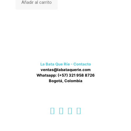
Añadir al carrito
elegir
en
la
página
de
producto
La Bata Que Ríe - Contacto
ventas@labataquerie.com
Whatsapp: (+57) 321 958 8726
Bogotá, Colombia