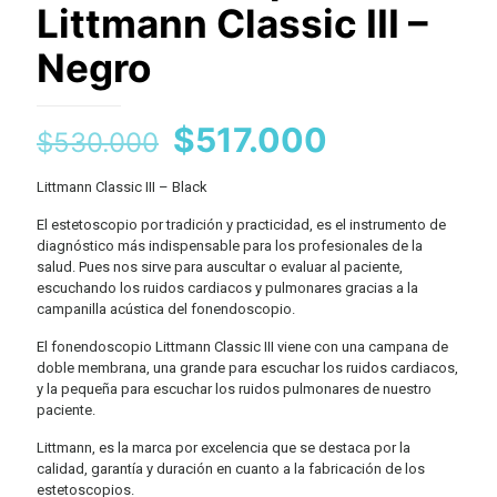
Littmann Classic III –
Negro
El
El
$
517.000
$
530.000
precio
precio
Littmann Classic III – Black
original
actual
El estetoscopio por tradición y practicidad, es el instrumento de
era:
es:
diagnóstico más indispensable para los profesionales de la
$530.000.
$517.000.
salud. Pues nos sirve para auscultar o evaluar al paciente,
escuchando los ruidos cardiacos y pulmonares gracias a la
campanilla acústica del fonendoscopio.
El fonendoscopio Littmann Classic III viene con una campana de
doble membrana, una grande para escuchar los ruidos cardiacos,
y la pequeña para escuchar los ruidos pulmonares de nuestro
paciente.
Littmann, es la marca por excelencia que se destaca por la
calidad, garantía y duración en cuanto a la fabricación de los
estetoscopios.