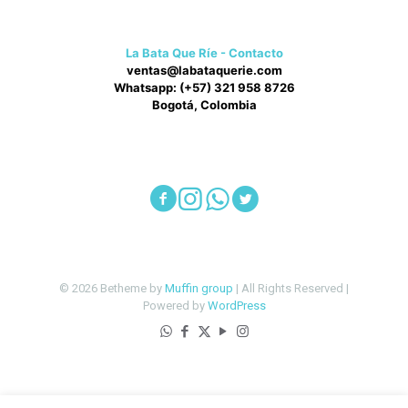
pueden
elegir
en
La Bata Que Ríe - Contacto
la
ventas@labataquerie.com
página
Whatsapp: (+57) 321 958 8726
de
Bogotá, Colombia
producto
© 2026 Betheme by
Muffin group
| All Rights Reserved |
Powered by
WordPress