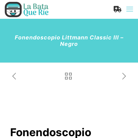
Fonendoscopio Littmann Classic III –
Negro
Fonendoscopio