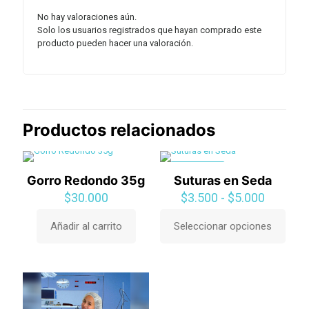
No hay valoraciones aún.
Solo los usuarios registrados que hayan comprado este
producto pueden hacer una valoración.
Productos relacionados
EN OFERTA
Gorro Redondo 35g
Suturas en Seda
Rango
$
30.000
$
3.500
-
$
5.000
de
precios:
Añadir al carrito
Seleccionar opciones
Este
desde
producto
$3.500
tiene
hasta
múltiples
$5.000
variantes.
Las