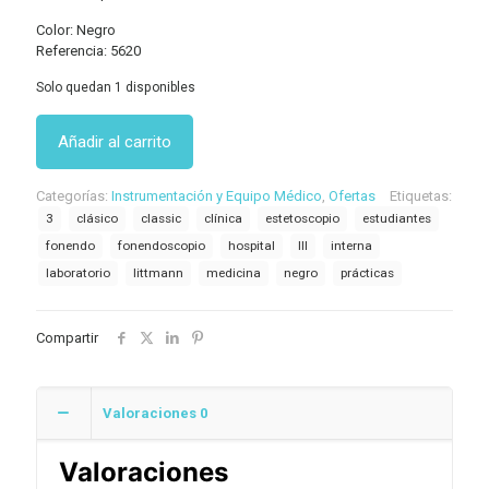
Color: Negro
Referencia: 5620
Solo quedan 1 disponibles
Añadir al carrito
Categorías:
Instrumentación y Equipo Médico
,
Ofertas
Etiquetas:
3
clásico
classic
clínica
estetoscopio
estudiantes
fonendo
fonendoscopio
hospital
III
interna
laboratorio
littmann
medicina
negro
prácticas
Compartir
Valoraciones
0
Valoraciones