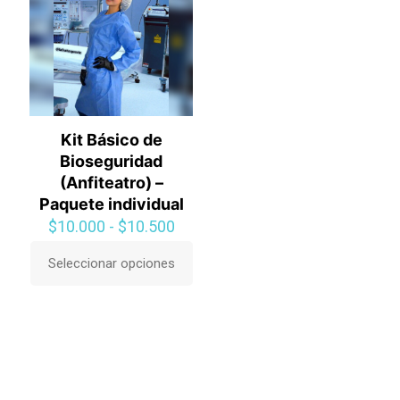
opciones
se
pueden
elegir
en
la
página
de
Kit Básico de
producto
Bioseguridad
(Anfiteatro) –
Paquete individual
Rango
$
10.000
-
$
10.500
de
precios:
Seleccionar opciones
Este
desde
producto
$10.000
tiene
hasta
múltiples
$10.500
variantes.
Las
opciones
se