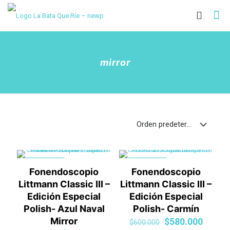
mirror
EN OFERTA
EN OFERTA
Fonendoscopio
Fonendoscopio
Littmann Classic III –
Littmann Classic III –
Edición Especial
Edición Especial
Polish- Azul Naval
Polish- Carmín
Mirror
El
El
$
580.000
$
600.000