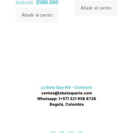
precio
precio
El
El
$
580.000
$
600.000
original
actual
precio
precio
Añadir al carrito
era:
es:
original
actual
Añadir al carrito
$600.000.
$580.0
era:
es:
$600.000.
$580.000.
La Bata Que Ríe - Contacto
ventas@labataquerie.com
Whatsapp: (+57) 321 958 8726
Bogotá, Colombia