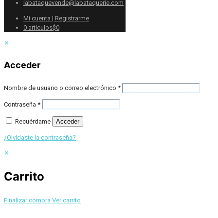
labataquevende@labataquerie.com
Mi cuenta | Registrarme
0 artículos
$0
✕
Acceder
Nombre de usuario o correo electrónico
*
Contraseña
*
Recuérdame
Acceder
¿Olvidaste la contraseña?
✕
Carrito
Finalizar compra
Ver carrito