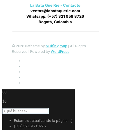
La Bata Que Ríe - Contacto
ventas@labataquerie.com
Whatsapp: (+57) 321 958 8726
Bogotá, Colombia
© 2026 Betheme by
Muffin group
| All Rights
Reserved | Powered by
WordPress
0
0
$0
Estamos actualizando la página!! :)
(+57) 321 958 8726