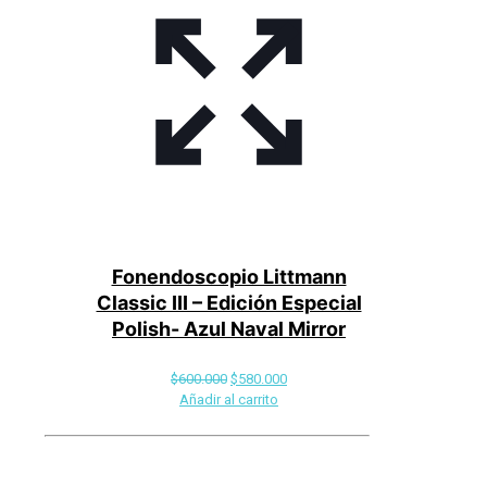
Fonendoscopio Littmann
Classic III – Edición Especial
Polish- Azul Naval Mirror
El
El
$
600.000
$
580.000
precio
precio
Añadir al carrito
original
actual
era:
es:
$600.000.
$580.000.