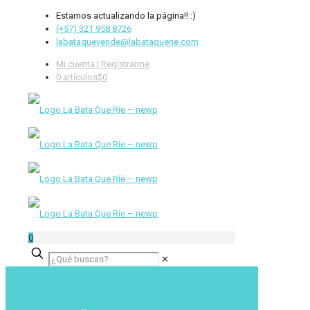
Estamos actualizando la página!! :)
(+57) 321 958 8726
labataquevende@labataquerie.com
Mi cuenta | Registrarme
0 artículos
$0
0
✕