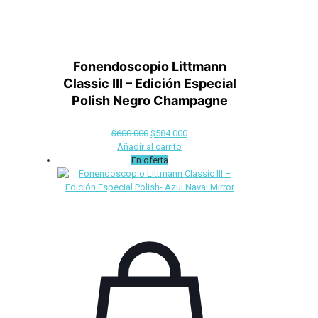
Fonendoscopio Littmann
Classic III – Edición Especial
Polish Negro Champagne
El
El
$
600.000
$
584.000
precio
precio
Añadir al carrito
original
actual
En oferta
era:
es:
$600.000.
$584.000.