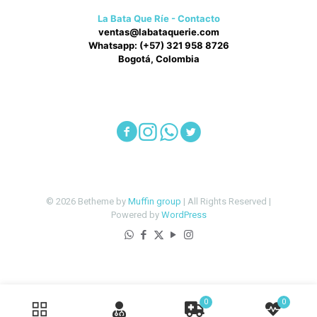
La Bata Que Ríe - Contacto
ventas@labataquerie.com
Whatsapp: (+57) 321 958 8726
Bogotá, Colombia
© 2026 Betheme by
Muffin group
| All Rights Reserved |
Powered by
WordPress
0
0