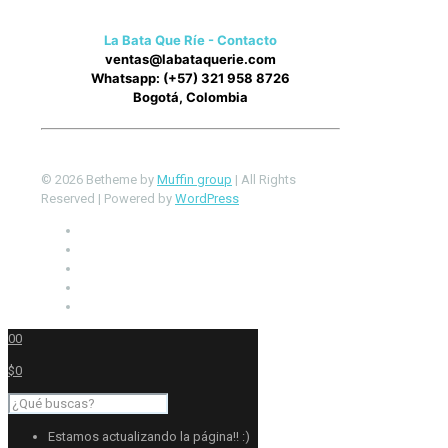
La Bata Que Ríe - Contacto
ventas@labataquerie.com
Whatsapp: (+57) 321 958 8726
Bogotá, Colombia
© 2026 Betheme by
Muffin group
| All Rights
Reserved | Powered by
WordPress
0
0
$0
Estamos actualizando la página!! :)