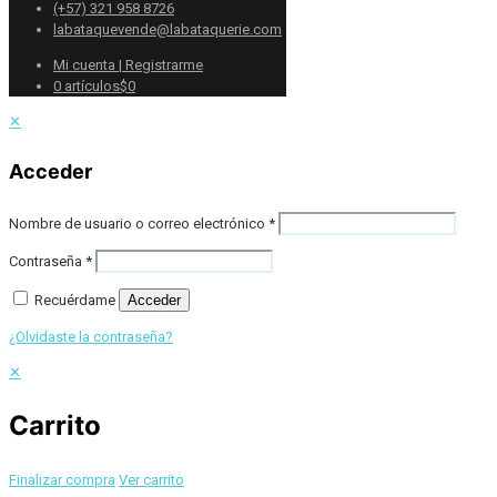
(+57) 321 958 8726
labataquevende@labataquerie.com
Mi cuenta | Registrarme
0 artículos
$0
✕
Acceder
Nombre de usuario o correo electrónico
*
Contraseña
*
Recuérdame
Acceder
¿Olvidaste la contraseña?
✕
Carrito
Finalizar compra
Ver carrito