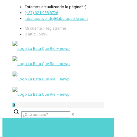
Estamos actualizando la página!! :)
(+57) 321 958 8726
labataquevende@labataquerie.com
Mi cuenta | Registrarme
0 artículos
$0
0
✕